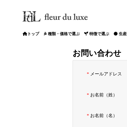
トップ
種類・価格で選ぶ
特徴で選ぶ
生産
花苗・寄植
多肉植物
エアプランツ
観葉植物
園芸雑貨
定期便
花苗・寄植
多肉植物
エアプランツ
観葉植物
園芸雑貨
~1,000円
~3,000円
~5,000円
~7,000円
~10,000円
~500円
~1,000円
~2,000円
~3,000円
~5,000円
~1,000円
~2,000円
~3,000円
~5,000円
~7,000円
~3,000円
~5,000円
~7,000円
~10,000円
10,000円~
見元
fplants
石川
平田
花夢
村岡
花日
サト
アイ
秋田
吉村
花苗
MSK
フラ
高見
花芳
増田
コベ
山下
さか
神花
永岡
麻野
お問い合わせ
メールアドレス
お名前（姓）
お名前（名）