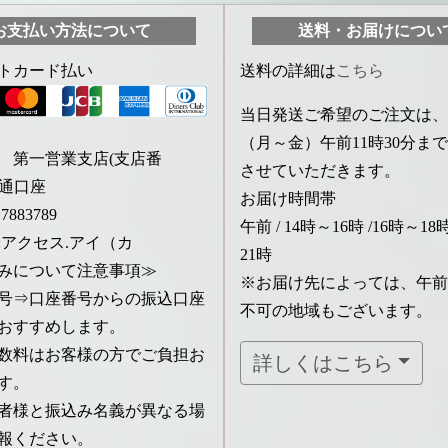
お支払い方法について
送料・お届けについ
トカード払い
送料の詳細は
こちら
当日発送ご希望のご注文は、
（月～金）午前11時30分ま
 第一営業支店(支店番
させていただきます。
)普通口座
お届け時間帯
883789
午前 / 14時～16時 /16時～18時
:アクセス.アイ（カ
21時
みについて注意事項≫
※お届け先によっては、午前
号⇒口座番号からの振込口座
不可の地域もございます。
おすすめします。
数料はお客様の方でご負担お
詳しくはこちら
す。
者様と振込み名義が異なる場
報ください。