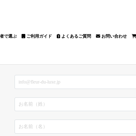
者で選ぶ
ご利用ガイド
よくあるご質問
お問い合わせ
園芸
園芸
園芸場
園芸
オーガニック
和
ウ園芸
デアルフラワー
緑花農園
農園
うえた
ガーデン
ワーハーツ八ヶ岳
園芸
園芸
ントガーデン
園芸
もと園芸
園
園芸
間園芸
多年草
一年草
球根植物
カラーリーフ
春に植える花
夏に植える花
秋に植える花
冬に植える花
春秋型
夏型
冬型
寄せ植え向け
鉢セット
銀葉種
緑葉種
大型品種
小型品種
鉢・プランター
リース
肥料・土