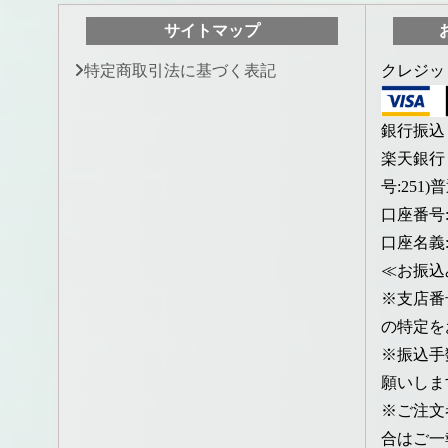
サイトマップ
特定商取引法に基づく表記
クレジッ
銀行振込
楽天銀行
号:251
口座番号:7
口座名義
≪お振込
※支店番
の特定を
※振込手
願いしま
※ご注文
合はご一