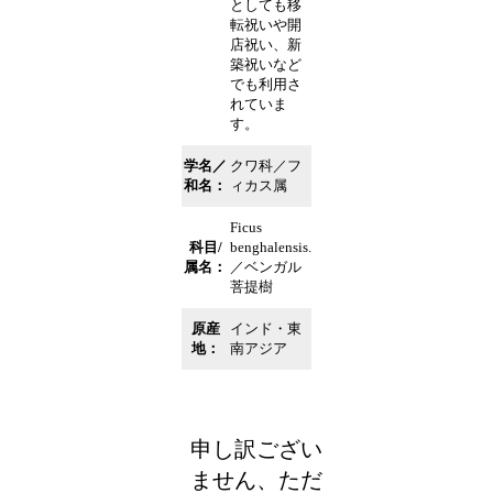
としても移
転祝いや開
店祝い、新
築祝いなど
でも利用さ
れていま
す。
学名／
クワ科／フ
和名：
ィカス属
Ficus
科目/
benghalensis.
属名：
／ベンガル
菩提樹
原産
インド・東
地：
南アジア
申し訳ござい
ません、ただ