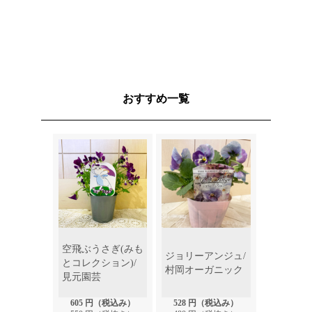
耐陰性
やや強い
開花時期
なし
時期は5~6月が望ましい水は
けの良い土を使って植え替
植替
おすすめ一覧
え、鉢底にはしっかりと鉢底
石を入れる
剪定時期
4〜10月
「陽」の気を持つとされ、リ
ビングなどに飾ると家相によ
風水
いといわれています。丸い葉
はお金の象徴でもあるので、
金運アップにも効果的です。
空飛ぶうさぎ(みも
ジョリーアンジュ/
鮮やかなグリーンが美しい大
とコレクション)/
村岡オーガニック
きな楕円形の葉と白い幹は、
見元園芸
植物の特徴
清潔感があり、お部屋を選ば
605 円（税込み）
528 円（税込み）
ずに飾ることができます