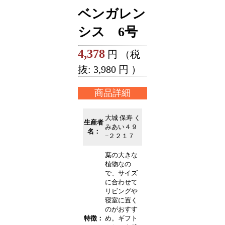
ベンガレン
シス 6号
4,378
円 （税
抜:
3,980
円 ）
商品詳細
大城 保寿 く
生産者
みあい４９
名：
−２２１７
葉の大きな
植物なの
で、サイズ
に合わせて
リビングや
寝室に置く
のがおすす
特徴：
め。ギフト